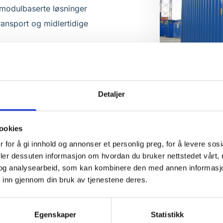
 modulbaserte løsninger
transport og midlertidige
 eksempler på hvordan
Detaljer
ookies
 for å gi innhold og annonser et personlig preg, for å levere sos
deler dessuten informasjon om hvordan du bruker nettstedet vårt,
og analysearbeid, som kan kombinere den med annen informasjon d
 inn gjennom din bruk av tjenestene deres.
arald Hansen
Wi
r siden
5 år siden
Egenskaper
Statistikk