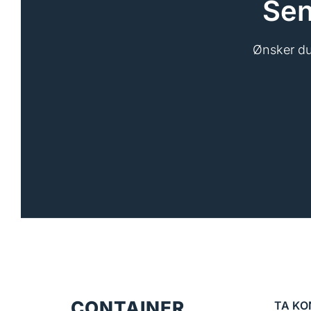
Sen
Ønsker du 
CONTAINER
TA K