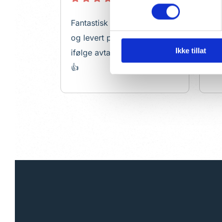
Fantastisk kommunikasjon
Fan
og levert på døren 100%
og 
Ikke tillat
ifølge avtale. Klart anbefalt
👍