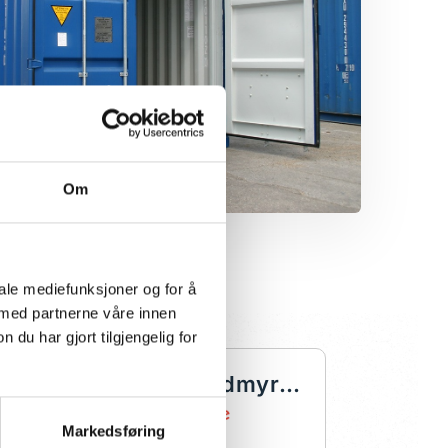
Om
iale mediefunksjoner og for å
 med partnerne våre innen
u har gjort tilgjengelig for
lhelm E Eidsgaard
Veronica Vildmyren
5 år siden
Markedsføring