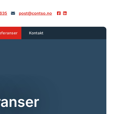
 635
post@contso.no



eferanser
Kontakt
ranser