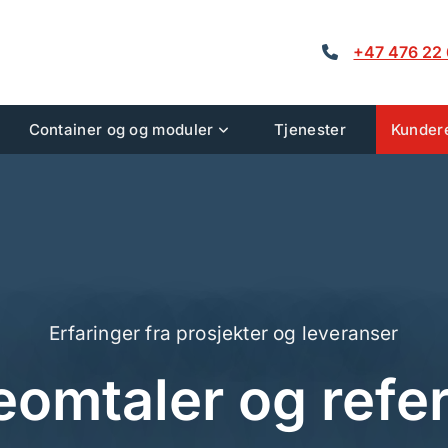
+47 476 22

Container og og moduler
Tjenester
Kunder
Erfaringer fra prosjekter og leveranser
omtaler og refe