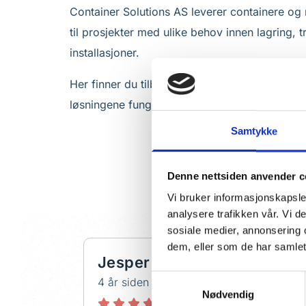
Container Solutions AS leverer containere og
til prosjekter med ulike behov innen lagring, 
installasjoner.
Her finner du tilbakemeldinger fra kunder og
løsningene fungerer i praksis.
Samtykke
Denne nettsiden anvender c
Vi bruker informasjonskapsler
analysere trafikken vår. Vi 
sosiale medier, annonsering 
dem, eller som de har samlet
Jesper Schweitz
H
Samtykkevalg
4 år siden
2 å
Nødvendig