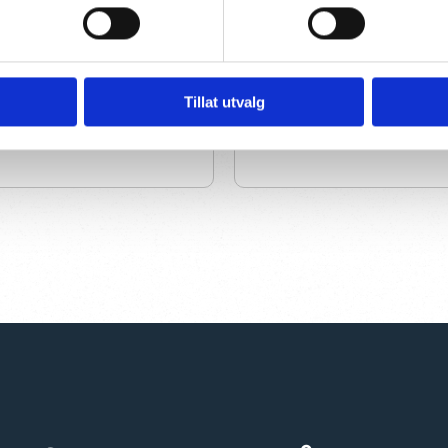
tastisk service, bra pris
Ryddig og punktlig!
bra produkt
Tillat utvalg