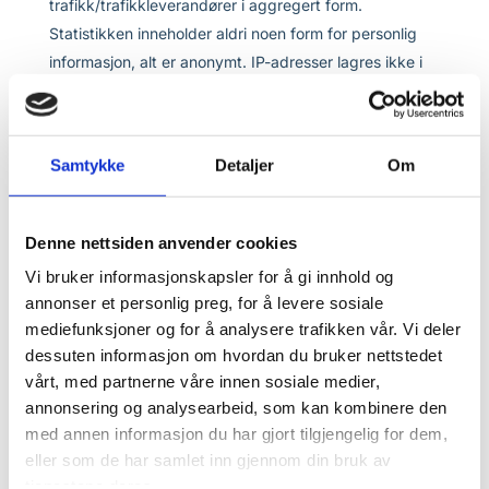
trafikk/trafikkleverandører i aggregert form.
Statistikken inneholder aldri noen form for personlig
informasjon, alt er anonymt. IP-adresser lagres ikke i
vår database der vi lagrer atferd på nettstedet, derfor
kan informasjon om deg som bruker aldri kobles
sammen med din identitet. Din IP-adresse lagres av
Samtykke
Detaljer
Om
sikkerhetsmessige årsaker bare i de tilfeller du selv
aktivt registrerer deg på nettstedet.
Denne nettsiden anvender cookies
Formål:
Vi bruker informasjonskapsler for å gi innhold og
annonser et personlig preg, for å levere sosiale
Utvikle og forbedre nettstedet gjennom å forstå
mediefunksjoner og for å analysere trafikken vår. Vi deler
hvordan det anvendes.
dessuten informasjon om hvordan du bruker nettstedet
Beregne og rapportere brukerantall og trafikk.
vårt, med partnerne våre innen sosiale medier,
annonsering og analysearbeid, som kan kombinere den
Gjøre det lettere for deg å navigere på
med annen informasjon du har gjort tilgjengelig for dem,
nettstedet.
eller som de har samlet inn gjennom din bruk av
tjenestene deres.