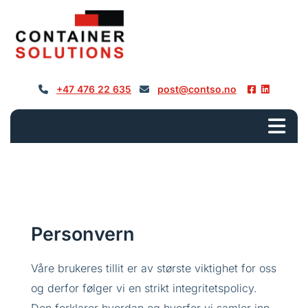
+47 476 22 635
post@contso.no




Personvern
Våre brukeres tillit er av største viktighet for oss
og derfor følger vi en strikt integritetspolicy.
Den forklarer hvordan og hvorfor vi samler inn